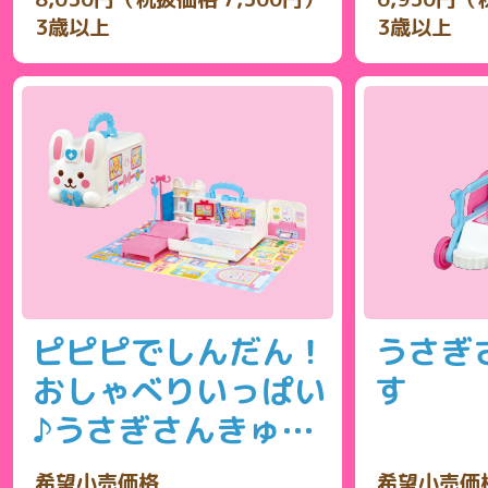
3歳以上
3歳以上
ピピピでしんだん！
うさぎ
おしゃべりいっぱい
す
♪うさぎさんきゅう
きゅうしゃ
希望小売価格
希望小売価